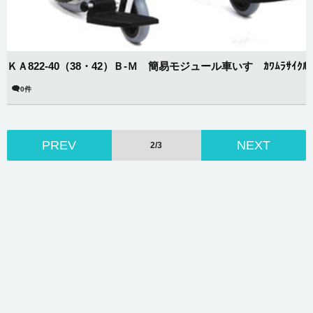
ＫＡ822-40（38・42）Ｂ-Ｍ 簡易モジュール車いす ｶﾜﾑﾗｻｲｸﾙ
0件
PREV
NEXT
2/3